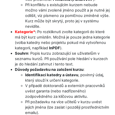
Při konfliktu s existujícím kurzem nebude
možno vámi zvolené jméno použít a je nutné jej
odlišit, viz písmeno za pomlčnou zmíněné výše.
Kurz může být skrytý, proto jej v systému
nevidíte.
Kategorie*
:
Po rozkliknuti zvolte kategorii do které
má být kurz umístěn. Možná je pouze jedna kategorie
(volba katedry nebo projektu pokud má vytvořenou
kategorii, například
InPDF
).
Souhrn
: Popis kurzu zobrazující se uživatelům v
seznamu kurzů. Při používání pole hledání v kurzech
je do hledání zahrnut i tento text.
Důvody požadavku na založení kurzu
:
Identifikaci katedry a ústavu
, povinný údaj,
který slouží k určení kategorie.
V případě doktorandů a externích pracovníků
uvést garanta (nebo nadřízeného)
zodpovědného za klíčovou aktivitu.
Při požadavku na více učitelů v kurzu uvést
jejich jména (lze zaslat i později prostřednictvím
emailu).