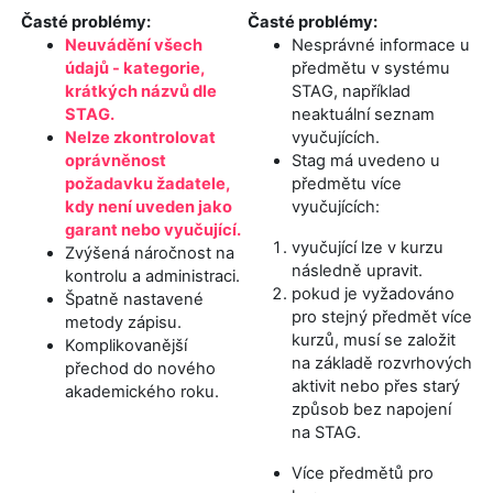
Časté problémy:
Časté problémy:
Neuvádění všech
Nesprávné informace u
údajů - kategorie,
předmětu v systému
krátkých názvů dle
STAG, například
STAG.
neaktuální seznam
Nelze zkontrolovat
vyučujících.
oprávněnost
Stag má uvedeno u
požadavku žadatele,
předmětu více
kdy není uveden jako
vyučujících:
garant nebo vyučující.
vyučující lze v kurzu
Zvýšená náročnost na
následně upravit.
kontrolu a administraci.
pokud je vyžadováno
Špatně nastavené
pro stejný předmět více
metody zápisu.
kurzů, musí se založit
Komplikovanější
na základě rozvrhových
přechod do nového
aktivit nebo přes starý
akademického roku.
způsob bez napojení
na STAG.
Více předmětů pro