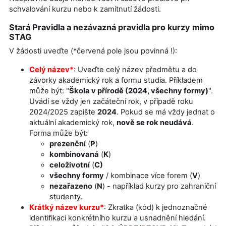
schvalování kurzu nebo k zamítnutí žádosti.
Stará Pravidla a nezávazná pravidla pro kurzy mimo
STAG
V žádosti uveďte (*červená pole jsou povinná !):
Celý název*
: Uveďte celý název předmětu a do
závorky akademický rok a formu studia. Příkladem
může být: "
Škola v přírodě (
2024
, všechny formy)
".
Uvádí se vždy jen začáteční rok, v případě roku
2024/2025 zapište
2024
. Pokud se má vždy jednat o
aktuální akademický rok,
nově se rok neudává
.
Forma může být:
prezenční
(
P
)
kombinovaná
(
K
)
celoživotní
(
C)
všechny formy
/ kombinace více forem (
V
)
nezařazeno
(
N
) - například kurzy pro zahraniční
studenty.
Krátký název kurzu*
: Zkratka (kód) k jednoznačné
identifikaci konkrétního kurzu a usnadnění hledání.