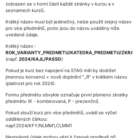
zobrazen se v horní části každé stránky v kurzu a v
seznamech kurzů.
Krátký název musí být jedinečný, nelze použít stejný název
pro více předmětů, proto jsou do názvu uváděny níže
uvedené údaje.
Krátký název :
ROK_VARIANTY_PREDMETU/KATEDRA_PREDMETU/ZKRAT
(např.
2024/KAJL/PASSD
)
Pokud je kurz bez napojení na STAG měl by dodržet
jmennou konvenci + nově doplnění "_R" v krátkém názvu
(platnost pro rok 2024).
Formu předmětu obvykle označuje první písmeno zkratky
předmětu (K - kombinovaná, P - prezenční).
Pokud slouží kurz pro více předmětů, uvádí se výčet
oddělených čárkou:
např.2024/KFY/NLMM1,CLMM1
Nesprávné údaje mohou vést k časové prodlevě při