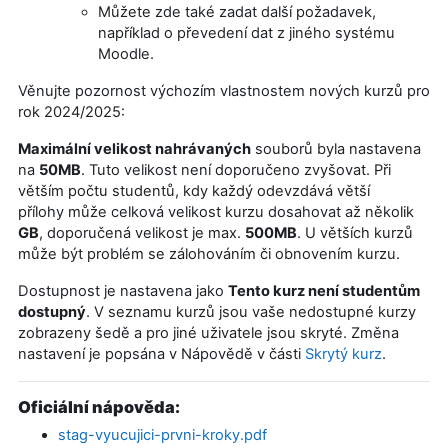
Můžete zde také zadat další požadavek,
například o převedení dat z jiného systému
Moodle.
Věnujte pozornost výchozím vlastnostem nových kurzů pro
rok 2024/2025:
Maximální velikost nahrávaných
souborů byla nastavena
na
50MB
. Tuto velikost není doporučeno zvyšovat. Při
větším počtu studentů, kdy každý odevzdává větší
přílohy může celková velikost kurzu dosahovat až několik
GB
, doporučená velikost je max.
500MB
. U větších kurzů
může být problém se zálohováním či obnovením kurzu.
Dostupnost je nastavena jako
Tento kurz není studentům
dostupný
. V seznamu kurzů jsou vaše nedostupné kurzy
zobrazeny šedě a pro jiné uživatele jsou skryté. Změna
nastavení je popsána v Nápovědě v části
Skrytý kurz
.
Oficiální nápověda:
stag-vyucujici-prvni-kroky.pdf