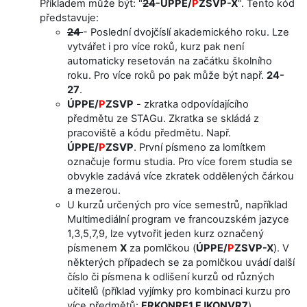
Příkladem může být: "
24
-ÚPPE/
P
ZSVP-X
". Tento kód
představuje:
24
- Poslední dvojčíslí akademického roku. Lze
vytvářet i pro více roků, kurz pak není
automaticky resetován na začátku školního
roku. Pro více roků po pak může být např.
24-
27
.
ÚPPE/
P
ZSVP
- zkratka odpovídajícího
předmětu ze STAGu. Zkratka se skládá z
pracoviště a kódu předmětu. Např.
ÚPPE/
P
ZSVP
. První písmeno za lomítkem
označuje formu studia. Pro více forem studia se
obvykle zadává více zkratek oddělených čárkou
a mezerou.
U kurzů určených pro více semestrů, například
Multimediální program ve francouzském jazyce
1,3,5,7,9, lze vytvořit jeden kurz označený
písmenem
X
za pomlčkou (
ÚPPE/
P
ZSVP-X
). V
některých případech se za pomlčkou uvádí další
číslo či písmena k odlišení kurzů od různých
učitelů (příklad vyjímky pro kombinaci kurzu pro
více předmětů:
FRKONRE1,FJKONVR7
).