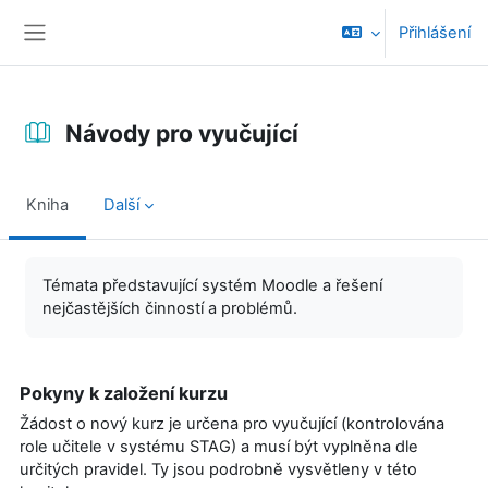
Přejít k hlavnímu obsahu
Přihlášení
Boční panel
Návody pro vyučující
Kniha
Další
Požadavky na absolvování
Témata představující systém Moodle a řešení
nejčastějších činností a problémů.
Pokyny k založení kurzu
Žádost o nový kurz je určena pro vyučující (kontrolována
role učitele v systému STAG) a musí být vyplněna dle
určitých pravidel. Ty jsou podrobně vysvětleny v této