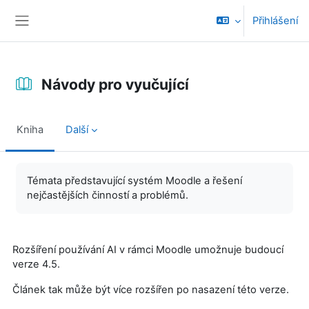
Přejít k hlavnímu obsahu
Přihlášení
Boční panel
Návody pro vyučující
Kniha
Další
Požadavky na absolvování
Témata představující systém Moodle a řešení
nejčastějších činností a problémů.
Rozšíření používání AI v rámci Moodle umožnuje budoucí
verze 4.5.
Článek tak může být více rozšířen po nasazení této verze.